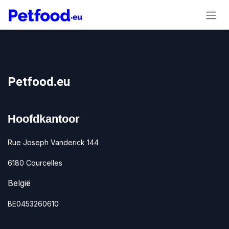
Overslaan naar inhoud
Petfood.eu
Hoofdkantoor
Rue Joseph Vanderick 144
6180 Courcelles
België
BE0453260610