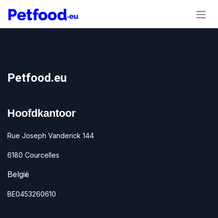
Overslaan naar inhoud
Petfood.eu
Hoofdkantoor
Rue Joseph Vanderick 144
6180 Courcelles
België
BE0453260610