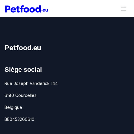
Se rendre au contenu
Petfood.eu
Siège social
Rue Joseph Vanderick 144
6180 Courcelles
Belgique
BE0453260610