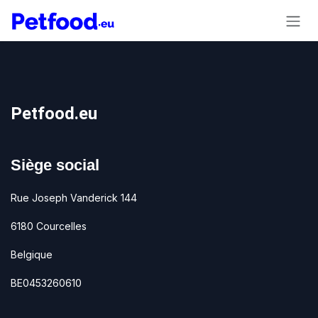
Se rendre au contenu
Petfood.eu
Siège social
Rue Joseph Vanderick 144
6180 Courcelles
Belgique
BE0453260610