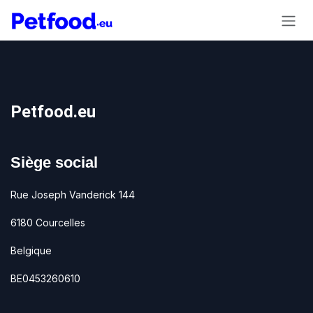
Se rendre au contenu
Petfood.eu
Siège social
Rue Joseph Vanderick 144
6180 Courcelles
Belgique
BE0453260610