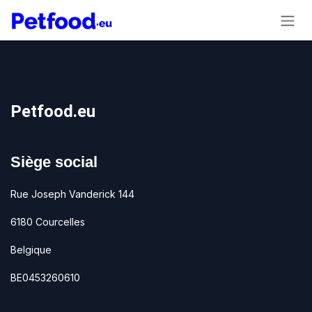
Se rendre au contenu
Petfood.eu
Siège social
Rue Joseph Vanderick 144
6180 Courcelles
Belgique
BE0453260610