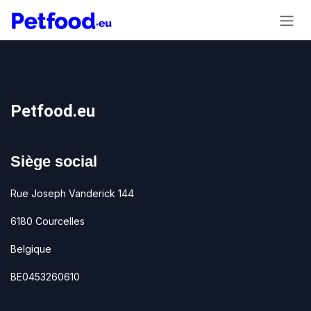
Se rendre au contenu
Petfood.eu
Siège social
Rue Joseph Vanderick 144
6180 Courcelles
Belgique
BE0453260610