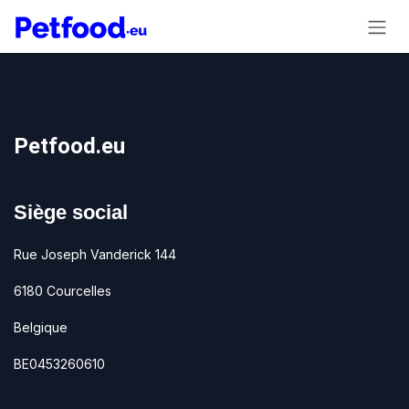
Se rendre au contenu
Petfood.eu
Siège social
Rue Joseph Vanderick 144
6180 Courcelles
Belgique
BE0453260610