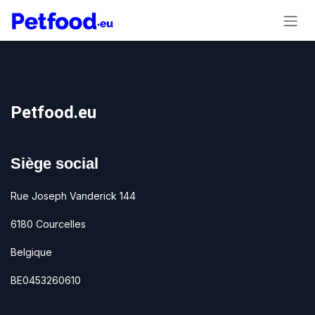
Se rendre au contenu
Petfood.eu
Siège social
Rue Joseph Vanderick 144
6180 Courcelles
Belgique
BE0453260610