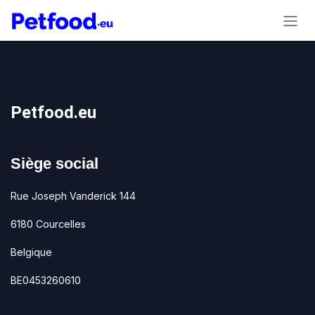
Se rendre au contenu
Petfood.eu
Siège social
Rue Joseph Vanderick 144
6180 Courcelles
Belgique
BE0453260610