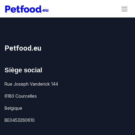
Se rendre au contenu
Petfood.eu
Siège social
Rue Joseph Vanderick 144
6180 Courcelles
Belgique
BE0453260610