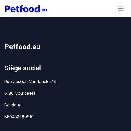
Se rendre au contenu
Petfood.eu
Siège social
Rue Joseph Vanderick 144
6180 Courcelles
Belgique
BE0453260610