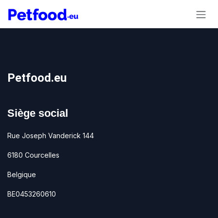
Se rendre au contenu
Petfood.eu
Siège social
Rue Joseph Vanderick 144
6180 Courcelles
Belgique
BE0453260610