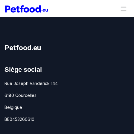
Se rendre au contenu
Petfood.eu
Siège social
Rue Joseph Vanderick 144
6180 Courcelles
Belgique
BE0453260610