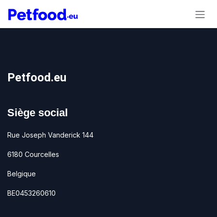
Se rendre au contenu
Petfood.eu
Siège social
Rue Joseph Vanderick 144
6180 Courcelles
Belgique
BE0453260610