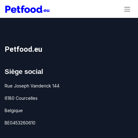
Se rendre au contenu
Petfood.eu
Siège social
Rue Joseph Vanderick 144
6180 Courcelles
Belgique
BE0453260610