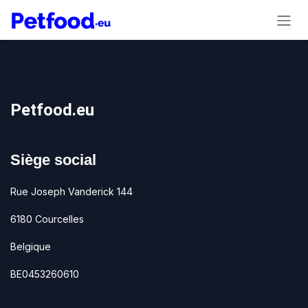
Se rendre au contenu
Petfood.eu
Siège social
Rue Joseph Vanderick 144
6180 Courcelles
Belgique
BE0453260610