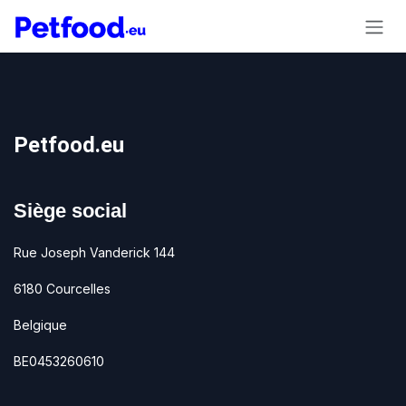
Se rendre au contenu
Petfood.eu
Siège social
Rue Joseph Vanderick 144
6180 Courcelles
Belgique
BE0453260610