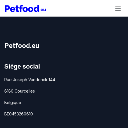
Se rendre au contenu
Petfood.eu
Siège social
Rue Joseph Vanderick 144
6180 Courcelles
Belgique
BE0453260610