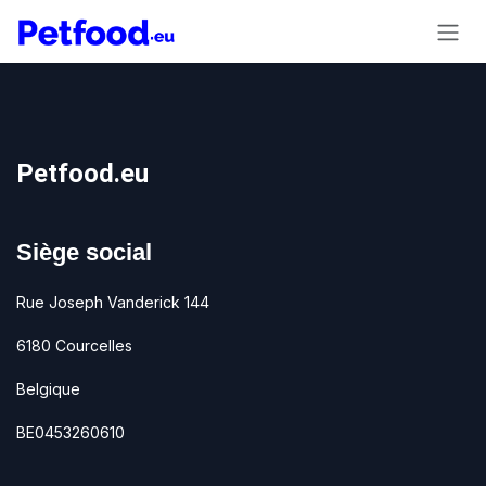
Se rendre au contenu
Petfood.eu
Siège social
Rue Joseph Vanderick 144
6180 Courcelles
Belgique
BE0453260610